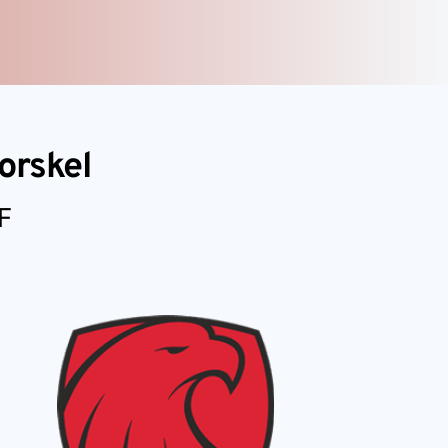
forskel
IF