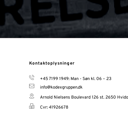
Kontaktoplysninger 
+45 7199 194
9: Man - Søn kl. 06 – 23 
info@kodexgruppen.dk
Arnold Nielsens Boulevard 126 st. 2650 Hvid
Cvr: 41926678