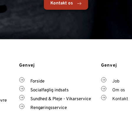
Kontakt os
Genvej
Genvej
Forside
Job
Socialfaglig indsats
Om os
Sundhed & Pleje - Vikarservice
Kontakt
ovre
Rengøringsservice