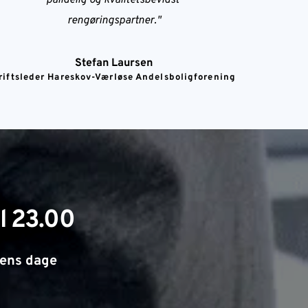
pålidelig og kvalitetsbevidst 
rengøringspartner."
Stefan Laursen
riftsleder Hareskov-Værløse Andelsboligforening
il 23.00
ugens dage