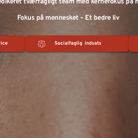
dedikeret tværfagligt team med kernefokus på
Fokus på mennesket – Et bedre liv 
rvice
Socialfaglig indsats